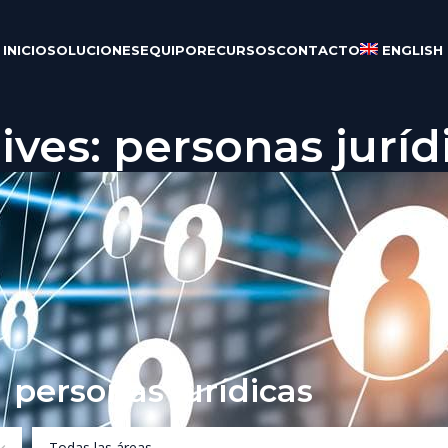
INICIO
SOLUCIONES
EQUIPO
RECURSOS
CONTACTO
ENGLISH
ives: personas juríd
personas jurídicas