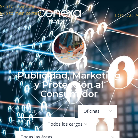
Skip to navigation
Skip to main content
CONTACT
Publicidad, Marketing
y Protección al
Consumidor